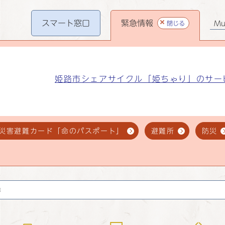
スマート
窓口
緊急情報
閉じる
Mul
姫路市シェアサイクル「姫ちゃり」のサー
災害避難カード「命のパスポート」
避難所
防災