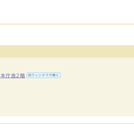
 本庁舎2階
別ウィンドウで開く