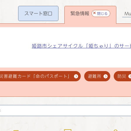
スマート
窓口
緊急情報
閉じる
Mul
姫路市シェアサイクル「姫ちゃり」のサー
災害避難カード「命のパスポート」
避難所
防災