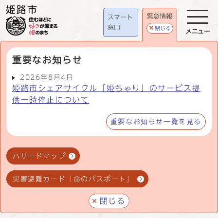
緊急情報
スマート
窓口
閉じる
メニュー
重要なお知らせ
2026年8月4日
姫路市シェアサイクル「姫ちゃり」のサービス提
供一時停止について
重要なお知らせ一覧を見る
ハザードマップ
災害避難カード「命のパスポート」
閉じる