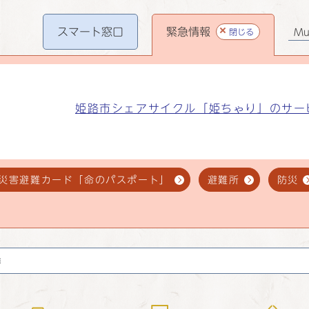
スマート
窓口
緊急情報
閉じる
Mul
姫路市シェアサイクル「姫ちゃり」のサー
災害避難カード「命のパスポート」
避難所
防災