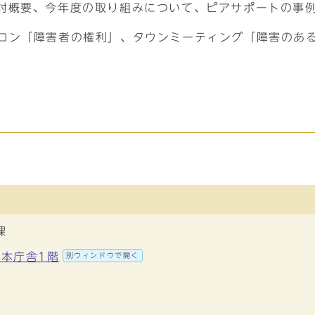
検討概要、今年度の取り組みについて、ピアサポートの事
サロン「障害者の権利」、タウンミーティング「障害のあ
課
 本庁舎1階
別ウィンドウで開く