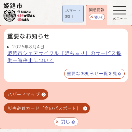
緊急情報
スマート
窓口
閉じる
メニュー
重要なお知らせ
2026年8月4日
姫路市シェアサイクル「姫ちゃり」のサービス提
供一時停止について
重要なお知らせ一覧を見る
ハザードマップ
災害避難カード「命のパスポート」
閉じる