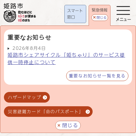
緊急情報
スマート
窓口
閉じる
メニュー
重要なお知らせ
2026年8月4日
姫路市シェアサイクル「姫ちゃり」のサービス提
供一時停止について
重要なお知らせ一覧を見る
ハザードマップ
災害避難カード「命のパスポート」
閉じる