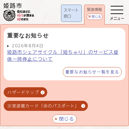
緊急情報
スマート
窓口
閉じる
メニュー
重要なお知らせ
2026年8月4日
姫路市シェアサイクル「姫ちゃり」のサービス提
供一時停止について
重要なお知らせ一覧を見る
ハザードマップ
災害避難カード「命のパスポート」
閉じる