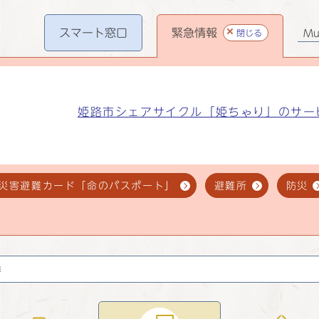
スマート
窓口
緊急情報
閉じる
Mul
姫路市シェアサイクル「姫ちゃり」のサー
災害避難カード「命のパスポート」
避難所
防災