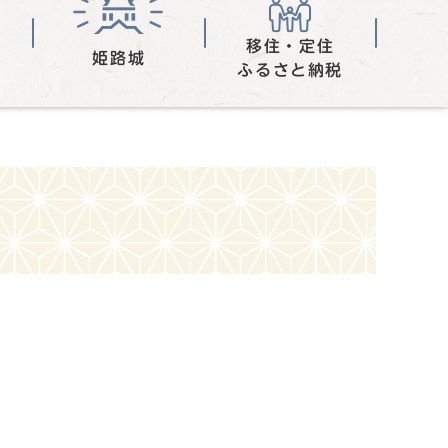
移住・定住
姫路城
ふるさと納税