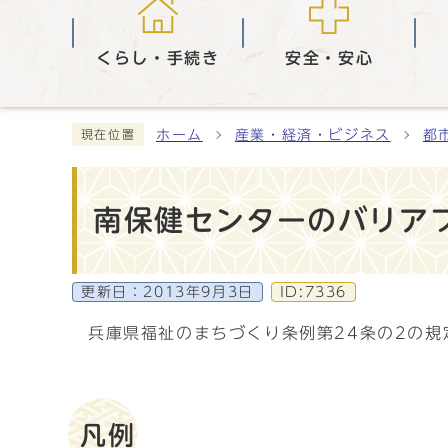
くらし・手続き
安全・安心
ホーム
産業・経済・ビジネス
都
現在位置
南保健センターのバリア
更新日：
2013年9月3日
ID:7336
兵庫県福祉のまちづくり条例第24条の2の
凡例