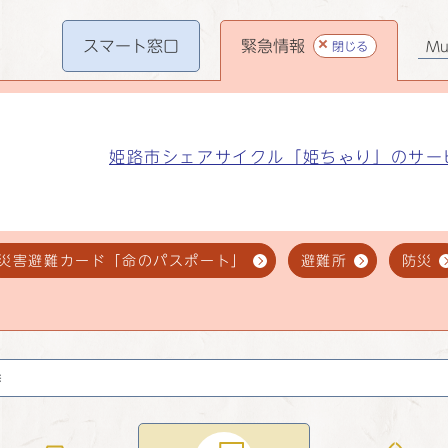
スマート
窓口
緊急情報
閉じる
Mul
姫路市シェアサイクル「姫ちゃり」のサー
災害避難カード「命のパスポート」
避難所
防災