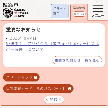
緊急情報
スマート
窓口
閉じる
メニュー
重要なお知らせ
2026年8月4日
姫路市シェアサイクル「姫ちゃり」のサービス提
供一時停止について
重要なお知らせ一覧を見る
ハザードマップ
災害避難カード「命のパスポート」
閉じる