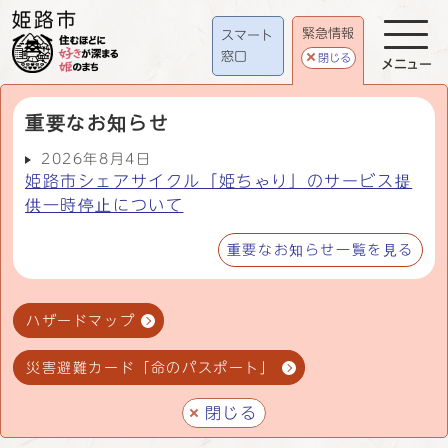
緊急情報
スマート
窓口
閉じる
メニュー
重要なお知らせ
2026年8月4日
姫路市シェアサイクル「姫ちゃり」のサービス提
供一時停止について
重要なお知らせ一覧を見る
ハザードマップ
災害避難カード「命のパスポート」
閉じる