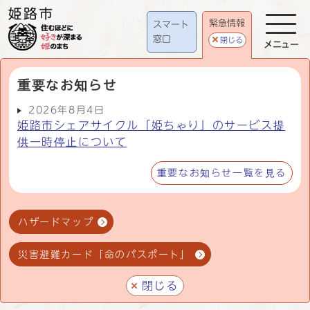
緊急情報
スマート
窓口
閉じる
メニュー
重要なお知らせ
2026年8月4日
姫路市シェアサイクル「姫ちゃり」のサービス提
供一時停止について
重要なお知らせ一覧を見る
ハザードマップ
災害避難カード「命のパスポート」
閉じる