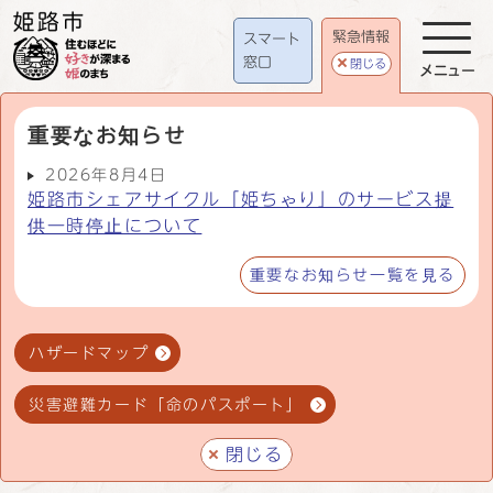
緊急情報
スマート
窓口
閉じる
メニュー
重要なお知らせ
2026年8月4日
姫路市シェアサイクル「姫ちゃり」のサービス提
供一時停止について
重要なお知らせ一覧を見る
ハザードマップ
災害避難カード「命のパスポート」
閉じる