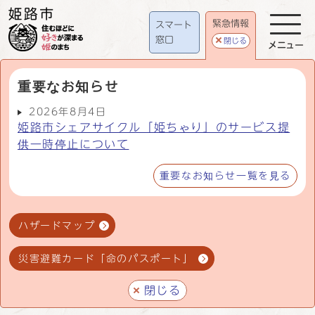
緊急情報
スマート
窓口
閉じる
メニュー
重要なお知らせ
2026年8月4日
姫路市シェアサイクル「姫ちゃり」のサービス提
供一時停止について
重要なお知らせ一覧を見る
ハザードマップ
災害避難カード「命のパスポート」
閉じる