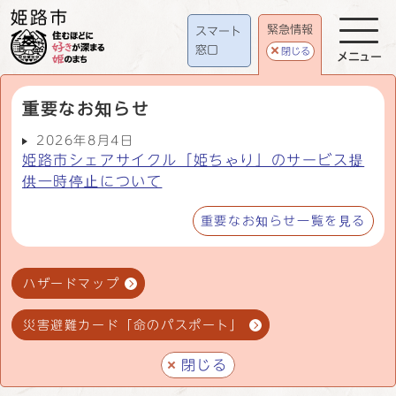
緊急情報
スマート
窓口
閉じる
メニュー
重要なお知らせ
2026年8月4日
姫路市シェアサイクル「姫ちゃり」のサービス提
供一時停止について
重要なお知らせ一覧を見る
ハザードマップ
災害避難カード「命のパスポート」
閉じる