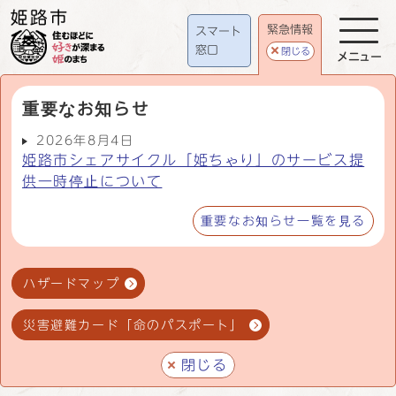
緊急情報
スマート
窓口
閉じる
メニュー
重要なお知らせ
2026年8月4日
姫路市シェアサイクル「姫ちゃり」のサービス提
供一時停止について
重要なお知らせ一覧を見る
ハザードマップ
災害避難カード「命のパスポート」
閉じる