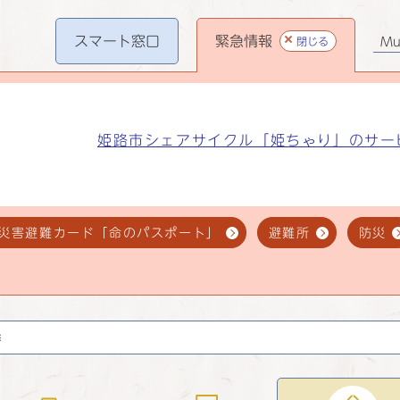
スマート
窓口
緊急情報
閉じる
Mul
姫路市シェアサイクル「姫ちゃり」のサー
災害避難カード「命のパスポート」
避難所
防災