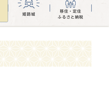
移住・定住
姫路城
ふるさと納税