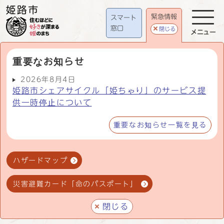
緊急情報
スマート
窓口
閉じる
メニュー
重要なお知らせ
2026年8月4日
姫路市シェアサイクル「姫ちゃり」のサービス提
供一時停止について
重要なお知らせ一覧を見る
ハザードマップ
災害避難カード「命のパスポート」
閉じる