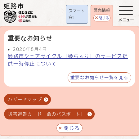
緊急情報
スマート
窓口
閉じる
メニュー
重要なお知らせ
2026年8月4日
姫路市シェアサイクル「姫ちゃり」のサービス提
供一時停止について
重要なお知らせ一覧を見る
ハザードマップ
災害避難カード「命のパスポート」
閉じる