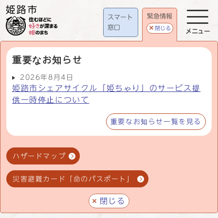
緊急情報
スマート
窓口
閉じる
メニュー
重要なお知らせ
2026年8月4日
姫路市シェアサイクル「姫ちゃり」のサービス提
供一時停止について
重要なお知らせ一覧を見る
ハザードマップ
災害避難カード「命のパスポート」
閉じる