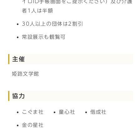
イロID手帳画面をご提示ください）及び介護
者1人は半額
30人以上の団体は2割引
常設展示も観覧可
主催
姫路文学館
協力
こぐま社
童心社
偕成社
金の星社