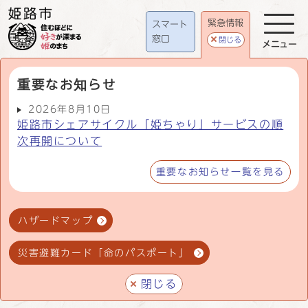
緊急情報
スマート
窓口
閉じる
メニュー
重要なお知らせ
2026年8月10日
姫路市シェアサイクル「姫ちゃり」サービスの順
次再開について
重要なお知らせ一覧を見る
ハザードマップ
災害避難カード「命のパスポート」
閉じる