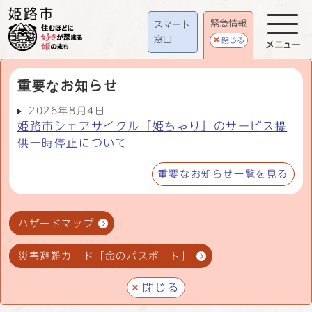
緊急情報
スマート
窓口
閉じる
メニュー
重要なお知らせ
2026年8月4日
姫路市シェアサイクル「姫ちゃり」のサービス提
供一時停止について
重要なお知らせ一覧を見る
ハザードマップ
災害避難カード「命のパスポート」
閉じる