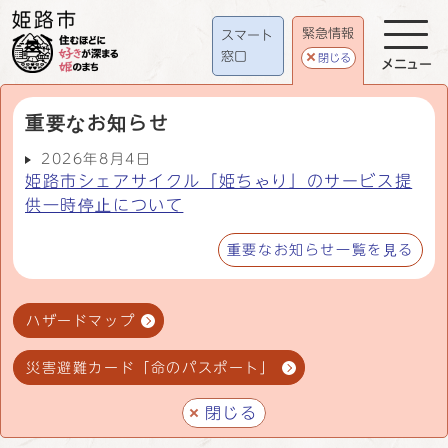
緊急情報
スマート
窓口
閉じる
メニュー
重要なお知らせ
2026年8月4日
姫路市シェアサイクル「姫ちゃり」のサービス提
供一時停止について
重要なお知らせ一覧を見る
ハザードマップ
災害避難カード「命のパスポート」
閉じる