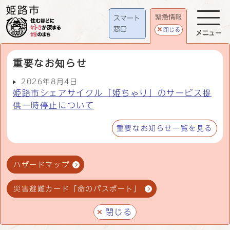
緊急情報
スマート
窓口
閉じる
メニュー
重要なお知らせ
2026年8月4日
姫路市シェアサイクル「姫ちゃり」のサービス提
供一時停止について
重要なお知らせ一覧を見る
ハザードマップ
災害避難カード「命のパスポート」
閉じる