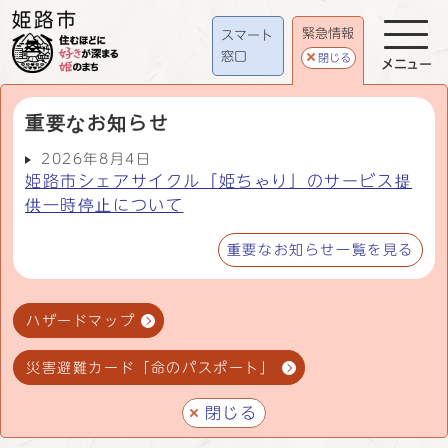
緊急情報
スマート
窓口
閉じる
メニュー
重要なお知らせ
2026年8月4日
姫路市シェアサイクル「姫ちゃり」のサービス提
供一時停止について
重要なお知らせ一覧を見る
ハザードマップ
災害避難カード「命のパスポート」
閉じる