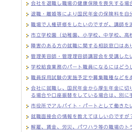
会社を退職し職場の健康保険を喪失する場
退職・離婚等により国民年金の保険料を自
職場で人権研修をしたいのですが、講師を
市立学校園（幼稚園、小学校、中学校、高
障害のある方の就職に関する相談窓口はあ
管理美容師・管理理容師講習会を受講した
学校給食業務のパート職員になるにはどう
職員採用試験の実施予定や募集職種などを
会社に就職し、国民年金から厚生年金に切
る場合や口座振替をしている場合は、別に
市役所でアルバイト・パートとして働きた
就職面接会の情報を教えてほしいのですが
解雇、賃金、労災、パワハラ等の職場のト