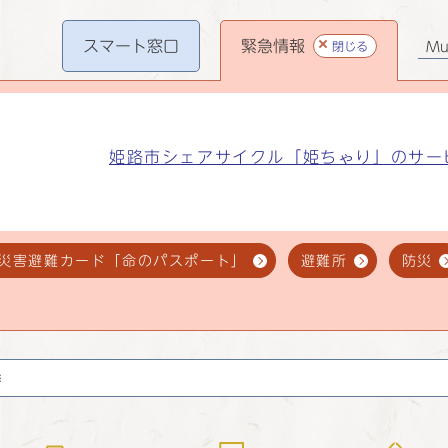
スマート
窓口
緊急情報
閉じる
Mul
姫路市シェアサイクル「姫ちゃり」のサー
災害避難カード「命のパスポート」
避難所
防災