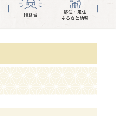
移住・定住
姫路城
ふるさと納税