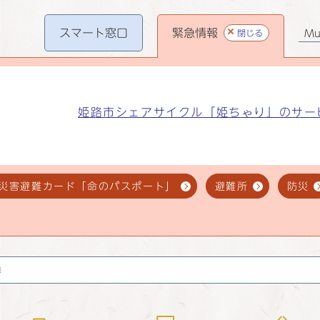
スマート
窓口
緊急情報
閉じる
Mul
姫路市シェアサイクル「姫ちゃり」のサー
災害避難カード「命のパスポート」
避難所
防災