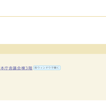
地 本庁舎議会棟3階
別ウィンドウで開く