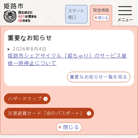
緊急情報
スマート
窓口
閉じる
メニュー
重要なお知らせ
2026年8月4日
姫路市シェアサイクル「姫ちゃり」のサービス提
供一時停止について
重要なお知らせ一覧を見る
ハザードマップ
災害避難カード「命のパスポート」
閉じる