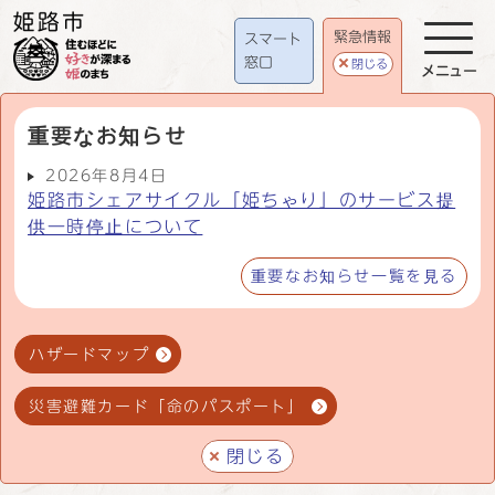
緊急情報
スマート
窓口
閉じる
メニュー
重要なお知らせ
2026年8月4日
姫路市シェアサイクル「姫ちゃり」のサービス提
供一時停止について
重要なお知らせ一覧を見る
ハザードマップ
災害避難カード「命のパスポート」
閉じる