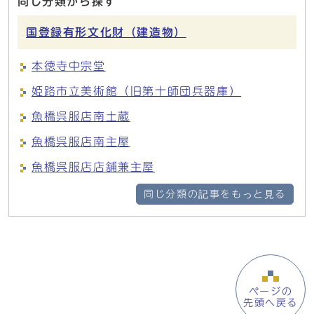
同じ分類から探す
国登録有形文化財（建造物）
本徳寺中宗堂
姫路市立美術館（旧第十師団兵器庫）
魚橋呉服店南土蔵
魚橋呉服店南主屋
魚橋呉服店店舗兼主屋
同じ分類の記事をもっと見る
ページの
先頭へ戻る