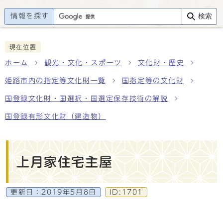
情報を探す
検索
現在位置
ホーム
観光・文化・スポーツ
文化財・歴史
姫路市内の指定等文化財一覧
国指定等の文化財
国登録文化財・国選択・国選定保存技術の解説
国登録有形文化財（建造物）
上月家住宅主屋
更新日：
2019年5月8日
ID:1701