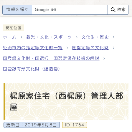
情報を探す
検索
現在位置
ホーム
観光・文化・スポーツ
文化財・歴史
姫路市内の指定等文化財一覧
国指定等の文化財
国登録文化財・国選択・国選定保存技術の解説
国登録有形文化財（建造物）
梶原家住宅（西梶原）管理人部
屋
更新日：
2019年5月8日
ID:1764