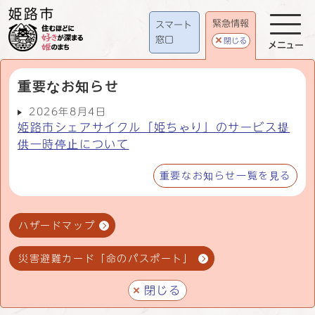
緊急情報
スマート
窓口
閉じる
メニュー
重要なお知らせ
2026年8月4日
姫路市シェアサイクル「姫ちゃり」のサービス提
供一時停止について
重要なお知らせ一覧を見る
ハザードマップ
災害避難カード「命のパスポート」
閉じる