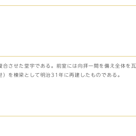
複合させた堂宇である。前室には向拝一間を備え全体を
世）を棟梁として明治31年に再建したものである。