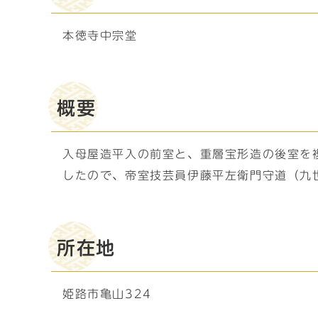
本徳寺中宗堂
概要
入母屋造平入の前室と、重層宝形造の後室を
したので、帝室技芸員伊藤平左衛門守道（九
所在地
姫路市亀山324