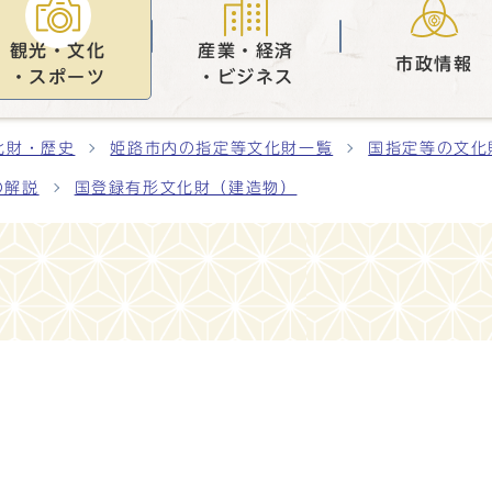
観光・文化
産業・経済
市政情報
・スポーツ
・ビジネス
化財・歴史
姫路市内の指定等文化財一覧
国指定等の文化
の解説
国登録有形文化財（建造物）