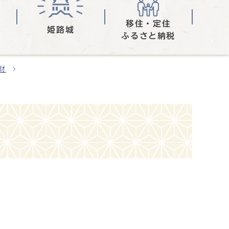
移住・定住
姫路城
ふるさと納税
財