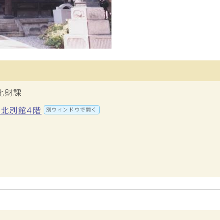
化財課
 北別館4階
別ウィンドウで開く