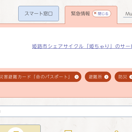
スマート
窓口
緊急情報
閉じる
Mul
姫路市シェアサイクル「姫ちゃり」のサー
災害避難カード「命のパスポート」
避難所
防災