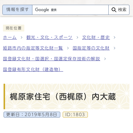
情報を探す
検索
現在位置
ホーム
観光・文化・スポーツ
文化財・歴史
姫路市内の指定等文化財一覧
国指定等の文化財
国登録文化財・国選択・国選定保存技術の解説
国登録有形文化財（建造物）
梶原家住宅（西梶原）内大蔵
更新日：
2019年5月8日
ID:1803