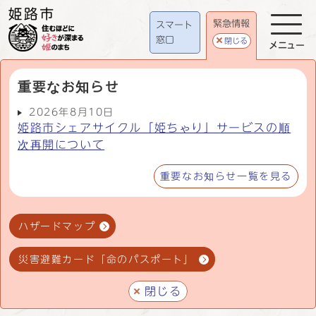
緊急情報
スマート
窓口
閉じる
メニュー
重要なお知らせ
2026年8月10日
姫路市シェアサイクル「姫ちゃり」サービスの順
次再開について
重要なお知らせ一覧を見る
ハザードマップ
災害避難カード「命のパスポート」
閉じる