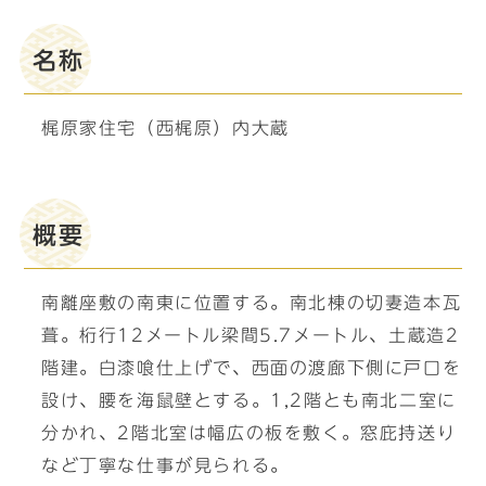
名称
梶原家住宅（西梶原）内大蔵
概要
南離座敷の南東に位置する。南北棟の切妻造本瓦
葺。桁行12メートル梁間5.7メートル、土蔵造2
階建。白漆喰仕上げで、西面の渡廊下側に戸口を
設け、腰を海鼠壁とする。1,2階とも南北二室に
分かれ、2階北室は幅広の板を敷く。窓庇持送り
など丁寧な仕事が見られる。