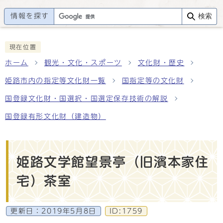
情報を探す
検索
現在位置
ホーム
観光・文化・スポーツ
文化財・歴史
姫路市内の指定等文化財一覧
国指定等の文化財
国登録文化財・国選択・国選定保存技術の解説
国登録有形文化財（建造物）
姫路文学館望景亭（旧濱本家住
宅）茶室
更新日：
2019年5月8日
ID:1759