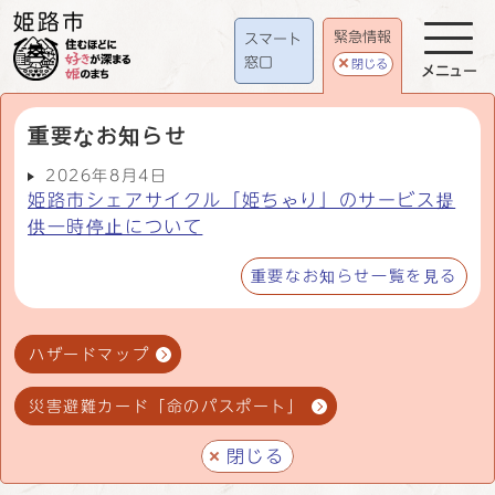
緊急情報
スマート
窓口
閉じる
メニュー
重要なお知らせ
2026年8月4日
姫路市シェアサイクル「姫ちゃり」のサービス提
供一時停止について
重要なお知らせ一覧を見る
ハザードマップ
災害避難カード「命のパスポート」
閉じる