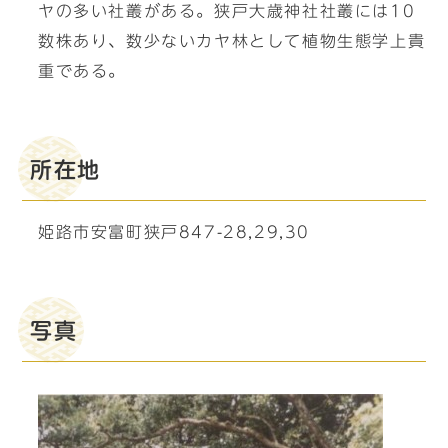
ヤの多い社叢がある。狭戸大歳神社社叢には10
数株あり、数少ないカヤ林として植物生態学上貴
重である。
所在地
姫路市安富町狭戸847-28,29,30
写真