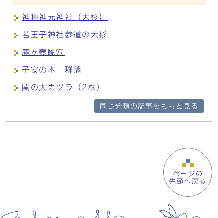
神種神元神社（大杉）
若王子神社参道の大杉
鹿ヶ壺甌穴
子安の木 群落
関の大カツラ（2株）
同じ分類の記事をもっと見る
ページの
先頭へ戻る