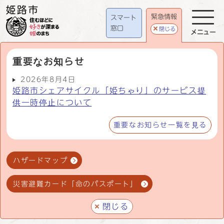
緊急情報
スマート
窓口
閉じる
メニュー
重要なお知らせ
2026年8月4日
姫路市シェアサイクル「姫ちゃり」のサービス提
供一時停止について
重要なお知らせ一覧を見る
ハザードマップ
災害避難カード「命のパスポート」
閉じる