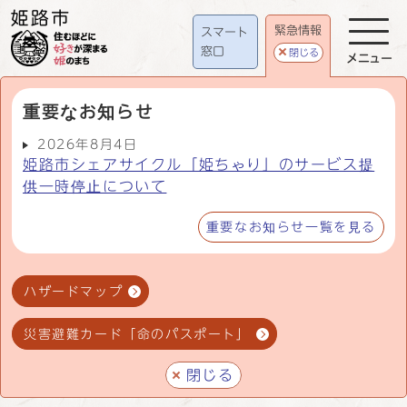
緊急情報
スマート
窓口
閉じる
メニュー
重要なお知らせ
2026年8月4日
姫路市シェアサイクル「姫ちゃり」のサービス提
供一時停止について
重要なお知らせ一覧を見る
ハザードマップ
災害避難カード「命のパスポート」
閉じる