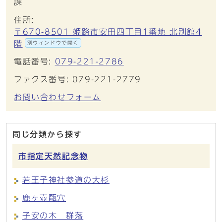
課
住所:
〒670-8501 姫路市安田四丁目1番地 北別館4
階
別ウィンドウで開く
電話番号:
079-221-2786
ファクス番号: 079-221-2779
お問い合わせフォーム
同じ分類から探す
市指定天然記念物
若王子神社参道の大杉
鹿ヶ壺甌穴
子安の木 群落