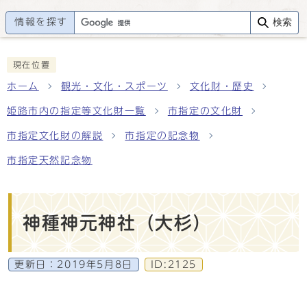
情報を探す
検索
現在位置
ホーム
観光・文化・スポーツ
文化財・歴史
姫路市内の指定等文化財一覧
市指定の文化財
市指定文化財の解説
市指定の記念物
市指定天然記念物
神種神元神社（大杉）
更新日：
2019年5月8日
ID:2125