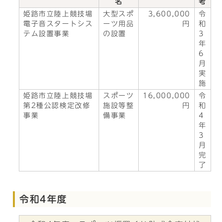
名
考
姫路市立陸上競技場
大型スポ
3,600,000
令
電子音スタートシス
ーツ用品
円
和
テム設置事業
の設置
3
年
6
月
実
施
姫路市立陸上競技場
スポーツ
16,000,000
令
第2種公認検定改修
施設等整
円
和
事業
備事業
4
年
3
月
完
了
令和4年度