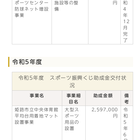
ポーツセンター
施設等の整
円
和
防球ネット増設
備
4
事業
年
12
月
完
了
令和5年度
令和5年度 スポーツ振興くじ助成金交付状
況
事業名
事業細
助成金額
備
目名
考
姫路市立中央体育館
大型ス
2,597,000
令
平均台用着地マット
ポーツ
円
和
設置事業
用品の
5
設置
年
6