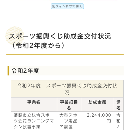
別ウィンドウで開く
スポーツ振興くじ助成金交付状況
（令和2年度から）
令和2年度
令和2年度 スポーツ振興くじ助成金交付状
況
事業名
事業細目
助成金額
備
名
考
姫路市立総合スポー
大型スポ
2,244,000
令
ツ会館ランニングマ
ーツ用品
円
和
シン設置事業
の設置
2