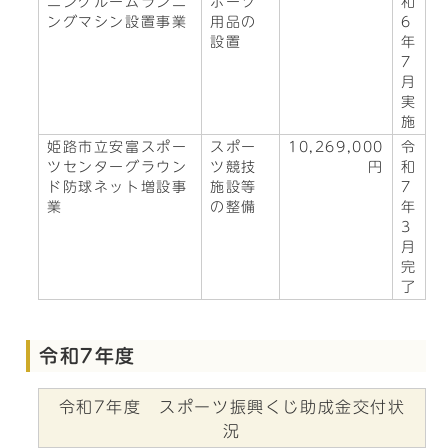
ニングルームランニ
ポーツ
和
ングマシン設置事業
用品の
6
設置
年
7
月
実
施
姫路市立安富スポー
スポー
10,269,000
令
ツセンターグラウン
ツ競技
円
和
ド防球ネット増設事
施設等
7
業
の整備
年
3
月
完
了
令和7年度
令和7年度 スポーツ振興くじ助成金交付状
況