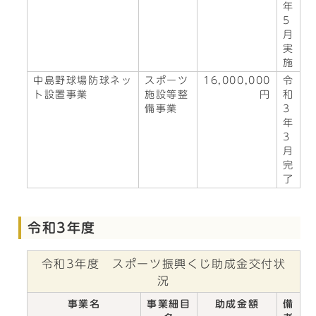
年
5
月
実
施
中島野球場防球ネッ
スポーツ
16,000,000
令
ト設置事業
施設等整
円
和
備事業
3
年
3
月
完
了
令和3年度
令和3年度 スポーツ振興くじ助成金交付状
況
事業名
事業細目
助成金額
備