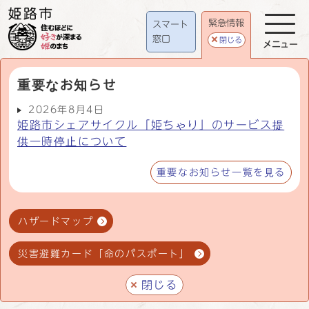
緊急情報
スマート
窓口
閉じる
メニュー
重要なお知らせ
2026年8月4日
姫路市シェアサイクル「姫ちゃり」のサービス提
供一時停止について
重要なお知らせ一覧を見る
ハザードマップ
災害避難カード「命のパスポート」
閉じる