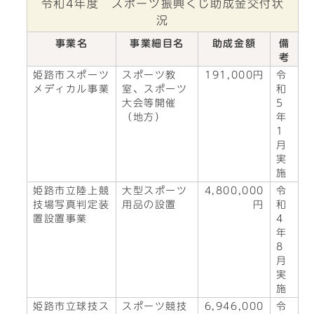
令和4年度 スポーツ振興くじ助成金交付状
況
事業名
事業細目名
助成金額
備
考
姫路市スポーツ
スポーツ教
191,000円
令
メディカル事業
室、スポーツ
和
大会等開催
5
（地方）
年
1
月
実
施
姫路市立陸上競
大型スポーツ
4,800,000
令
技場写真判定装
用品の設置
円
和
置設置事業
4
年
8
月
実
施
姫路市立球技ス
スポーツ競技
6,946,000
令