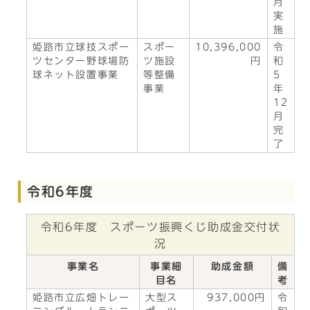
月
実
施
姫路市立球技スポー
スポー
10,396,000
令
ツセンター野球場防
ツ施設
円
和
球ネット設置事業
等整備
5
事業
年
12
月
完
了
令和6年度
令和6年度 スポーツ振興くじ助成金交付状
況
事業名
事業細
助成金額
備
目名
考
姫路市立広畑トレー
大型ス
937,000円
令