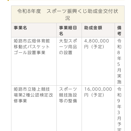
令和8年度 スポーツ振興くじ助成金交付状
況
事業名
事業細目
助成金額
備
名
考
姫路市広畑体育館
大型スポ
4,800,000
令
移動式バスケット
ーツ用品
円（予定）
和
ゴール設置事業
の設置
8
年
5
月
実
施
姫路市立陸上競技
スポーツ
16,000,000
令
場第2種公認検定改
競技施設
円（予定）
和
修事業
等の整備
9
年
3
月
予
定