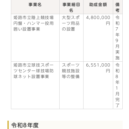
事業名
事業細目
助成金額
備
名
考
姫路市立陸上競技場
大型スポ
4,800,000
令
円盤・ハンマー投用
ーツ用品
円
和
囲い設置事業
の設置
7
年
9
月
実
施
姫路市立球技スポー
スポーツ
6,551,000
令
ツセンター球技場防
競技施設
円
和
球ネット設置事業
等の整備
8
年
1
月
完
了
令和8年度