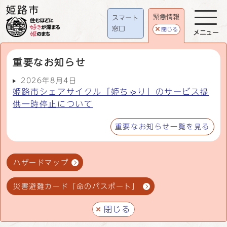
緊急情報
スマート
窓口
閉じる
メニュー
重要なお知らせ
2026年8月4日
姫路市シェアサイクル「姫ちゃり」のサービス提
供一時停止について
重要なお知らせ一覧を見る
ハザードマップ
災害避難カード「命のパスポート」
閉じる