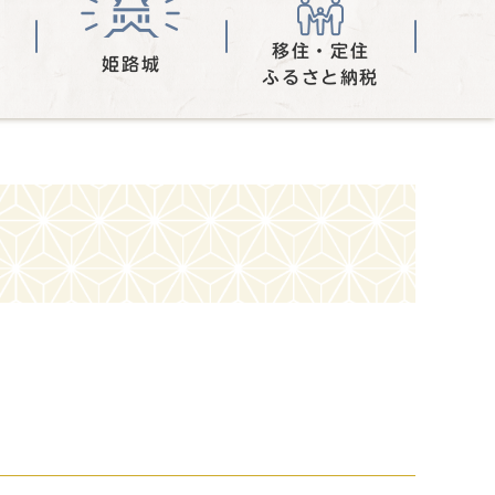
移住・定住
姫路城
ふるさと納税