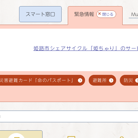
スマート
窓口
緊急情報
閉じる
Mul
姫路市シェアサイクル「姫ちゃり」のサー
災害避難カード「命のパスポート」
避難所
防災