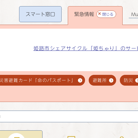
スマート
窓口
緊急情報
閉じる
Mul
姫路市シェアサイクル「姫ちゃり」のサー
災害避難カード「命のパスポート」
避難所
防災