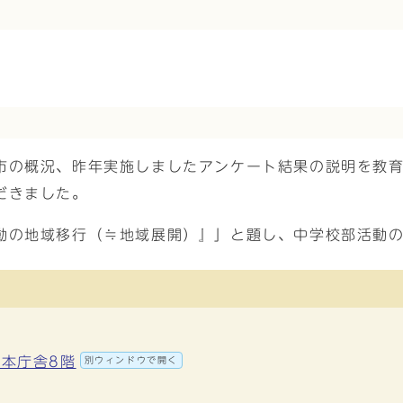
市の概況、昨年実施しましたアンケート結果の説明を教
だきました。
動の地域移行（≒地域展開）』」と題し、中学校部活動
 本庁舎8階
別ウィンドウで開く