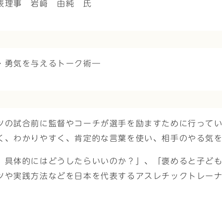
表理事 岩﨑 由純 氏
・勇気を与えるトーク術―
ツの試合前に監督やコーチが選手を励ますために行ってい
く、わかりやすく、肯定的な言葉を使い、相手のやる気
、具体的にはどうしたらいいのか？」、「褒めると子ど
ツや実践方法などを日本を代表するアスレチックトレー