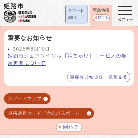
緊急情報
スマート
窓口
閉じる
メニュー
重要なお知らせ
2026年8月10日
姫路市シェアサイクル「姫ちゃり」サービスの順
次再開について
重要なお知らせ一覧を見る
ハザードマップ
災害避難カード「命のパスポート」
閉じる