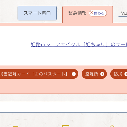
スマート
窓口
緊急情報
閉じる
Mul
姫路市シェアサイクル「姫ちゃり」のサー
災害避難カード「命のパスポート」
避難所
防災