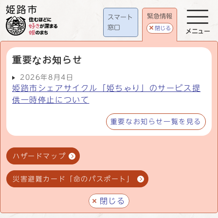
緊急情報
スマート
窓口
閉じる
メニュー
重要なお知らせ
2026年8月4日
姫路市シェアサイクル「姫ちゃり」のサービス提
供一時停止について
重要なお知らせ一覧を見る
ハザードマップ
災害避難カード「命のパスポート」
閉じる