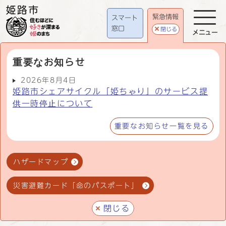
緊急情報
スマート
窓口
閉じる
メニュー
重要なお知らせ
2026年8月4日
姫路市シェアサイクル「姫ちゃり」のサービス提
供一時停止について
重要なお知らせ一覧を見る
ハザードマップ
災害避難カード「命のパスポート」
閉じる