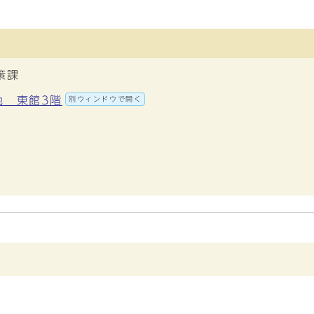
策課
地 東館3階
別ウィンドウで開く