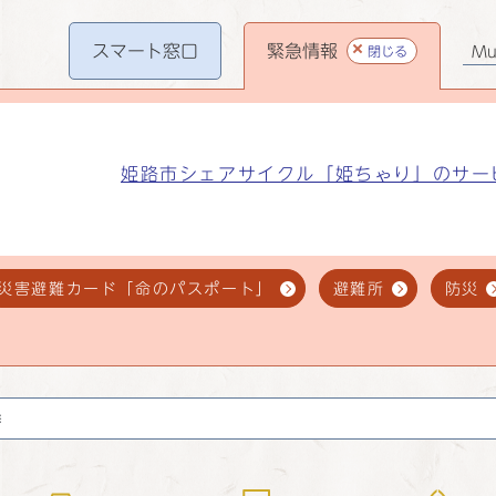
スマート
窓口
緊急情報
閉じる
Mul
姫路市シェアサイクル「姫ちゃり」のサー
災害避難カード「命のパスポート」
避難所
防災