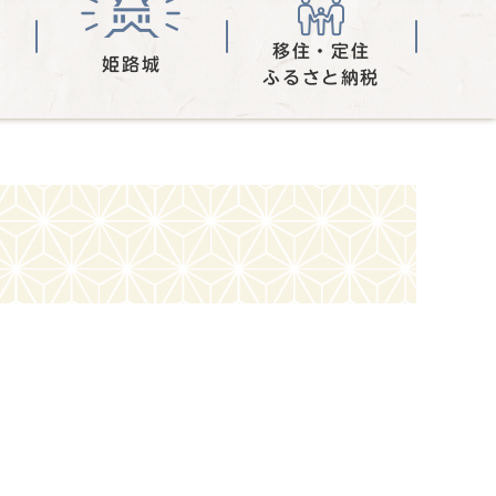
移住・定住
姫路城
ふるさと納税