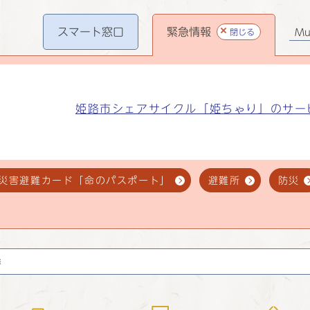
スマート
窓口
緊急情報
閉じる
Mul
姫路市シェアサイクル「姫ちゃり」のサー
災害避難カード「命のパスポート」
避難所
防災