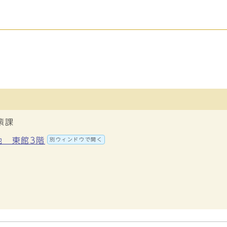
策課
地 東館3階
別ウィンドウで開く