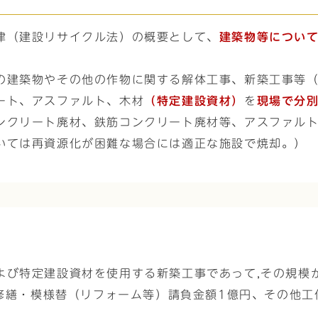
律（建設リサイクル法）の概要として、
建築物等につい
の建築物やその他の作物に関する解体工事、新築工事等
ート、アスファルト、木材
（特定建設資材）
を
現場で分
ンクリート廃材、鉄筋コンクリート廃材等、アスファル
いては再資源化が困難な場合には適正な施設で焼却。）
よび特定建設資材を使用する新築工事であって,その規模
物修繕・模様替（リフォーム等）請負金額1億円、その他