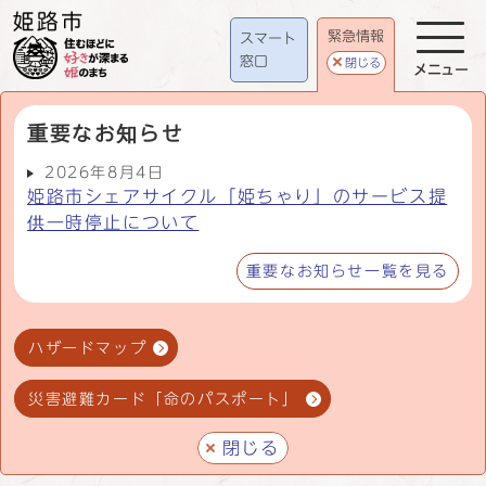
緊急情報
スマート
窓口
閉じる
メニュー
重要なお知らせ
2026年8月4日
姫路市シェアサイクル「姫ちゃり」のサービス提
供一時停止について
重要なお知らせ一覧を見る
ハザードマップ
災害避難カード「命のパスポート」
閉じる