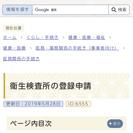
情報を探す
検索
現在位置
ホーム
くらし・手続き
健康・医療・福祉
健康・医療
医務・薬務関係の手続き（事業者向け）
医務関係の手続き
衛生検査所の登録申請
更新日：
2019年5月28日
ID:6555
ページ内目次
表示