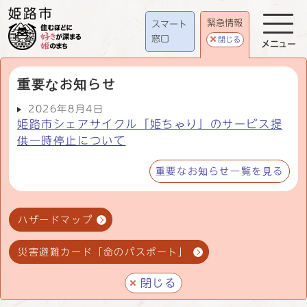
緊急情報
スマート
窓口
閉じる
メニュー
重要なお知らせ
2026年8月4日
姫路市シェアサイクル「姫ちゃり」のサービス提
供一時停止について
重要なお知らせ一覧を見る
ハザードマップ
災害避難カード「命のパスポート」
閉じる