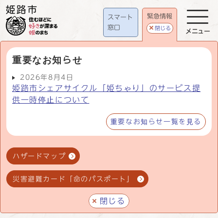
緊急情報
スマート
窓口
閉じる
メニュー
重要なお知らせ
2026年8月4日
姫路市シェアサイクル「姫ちゃり」のサービス提
供一時停止について
重要なお知らせ一覧を見る
ハザードマップ
災害避難カード「命のパスポート」
閉じる