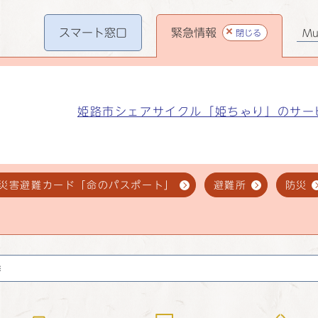
スマート
窓口
緊急情報
閉じる
Mul
姫路市シェアサイクル「姫ちゃり」のサー
災害避難カード「命のパスポート」
避難所
防災