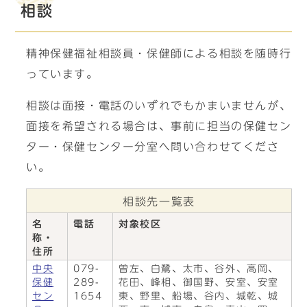
相談
精神保健福祉相談員・保健師による相談を随時行
っています。
相談は面接・電話のいずれでもかまいませんが、
面接を希望される場合は、事前に担当の保健セン
ター・保健センター分室へ問い合わせてくださ
い。
相談先一覧表
名
電話
対象校区
称・
住所
中央
079-
曽左、白鷺、太市、谷外、高岡、
保健
289-
花田、峰相、御国野、安室、安室
セン
1654
東、野里、船場、谷内、城乾、城