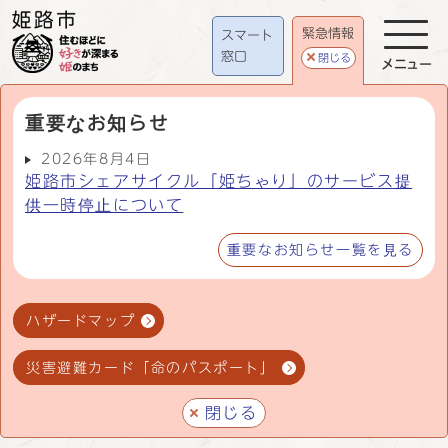
緊急情報
スマート
窓口
閉じる
メニュー
重要なお知らせ
2026年8月4日
姫路市シェアサイクル「姫ちゃり」のサービス提
供一時停止について
重要なお知らせ一覧を見る
ハザードマップ
災害避難カード「命のパスポート」
閉じる