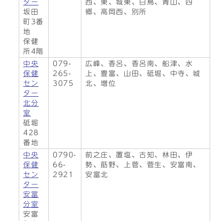
ター
西、東、城東、白鳥、青山、四
坂田
郷、高岡西、別所
町3番
地
保健
所4階
中央
079-
広峰、香呂、香呂南、船津、水
保健
265-
上、豊富、山田、砥堀、中寺、城
セン
3075
北、増位
ター
北分
室
砥堀
428
番地
中央
0790-
前之庄、置塩、古知、林田、伊
保健
66-
勢、莇野、上菅、菅生、安富南、
セン
2921
安富北
ター
安富
分室
安富