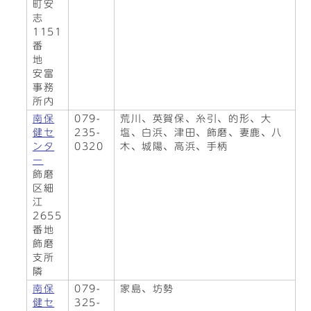
町安
志
1151
番
地
安富
事務
所内
南保
079-
荒川、英賀保、糸引、的形、大
健セ
235-
塩、白浜、津田、飾磨、妻鹿、八
ンタ
0320
木、城陽、高浜、手柄
ー
飾磨
区細
江
2655
番地
飾磨
支所
隣
南保
079-
家島、坊勢
健セ
325-