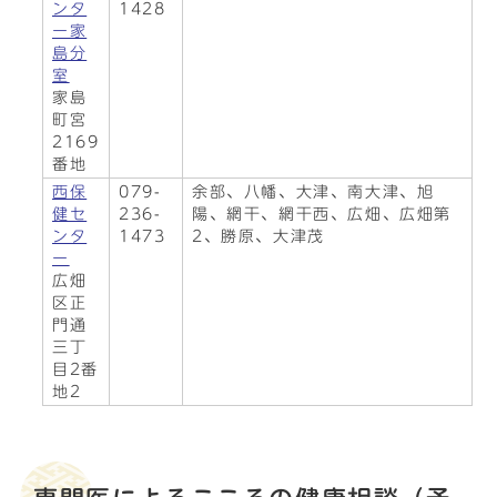
ンタ
1428
ー家
島分
室
家島
町宮
2169
番地
西保
079-
余部、八幡、大津、南大津、旭
健セ
236-
陽、網干、網干西、広畑、広畑第
ンタ
1473
2、勝原、大津茂
ー
広畑
区正
門通
三丁
目2番
地2